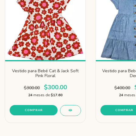
Vestido para Bebé Cat & Jack Soft
Vestido para Bebé
Pink Floral
De
$300.00
$300.00
$400.00
24
meses de
$17.60
24
meses
COMPRAR
COMPRAR