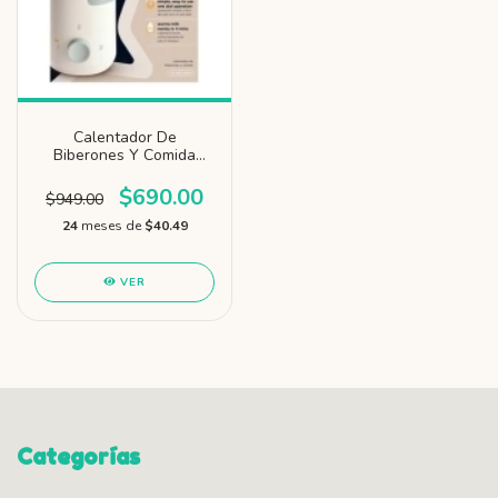
Calentador De
Biberones Y Comida
Eléctrico Tommee
Tippee
$690.00
$949.00
24
meses de
$40.49
VER
Categorías