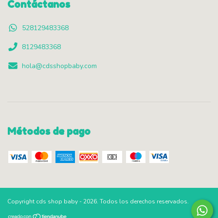
Contáctanos
528129483368
8129483368
hola@cdsshopbaby.com
Métodos de pago
Copyright cds shop baby - 2026. Todos los derechos reservados.