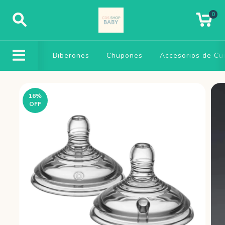
0
Biberones
Chupones
Accesorios de Cu
16
%
OFF