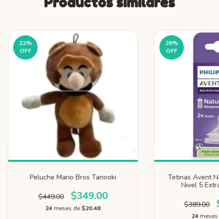
Productos similares
22
%
26
%
OFF
OFF
Peluche Mario Bros Tanooki
Tetinas Avent N
Nivel 5 Extr
$349.00
$449.00
$389.00
24
meses de
$20.48
24
meses