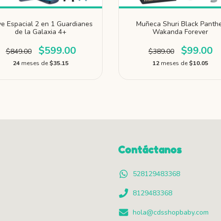
e Espacial 2 en 1 Guardianes
Muñeca Shuri Black Panth
de la Galaxia 4+
Wakanda Forever
$599.00
$99.00
$849.00
$389.00
24
meses de
$35.15
12
meses de
$10.05
Contáctanos
528129483368
8129483368
hola@cdsshopbaby.com