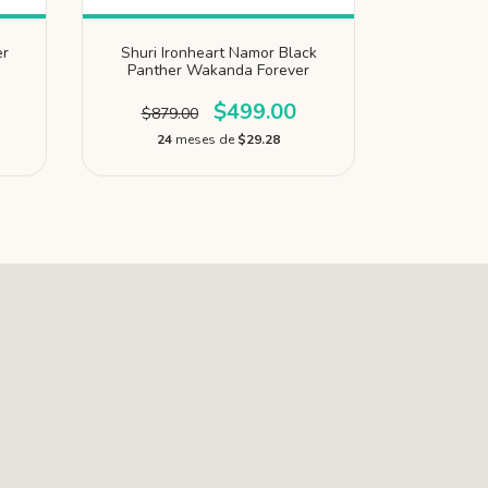
er
Shuri Ironheart Namor Black
Black Pan
Panther Wakanda Forever
Sunb
$499.00
$879.00
$799
24
meses de
$29.28
24