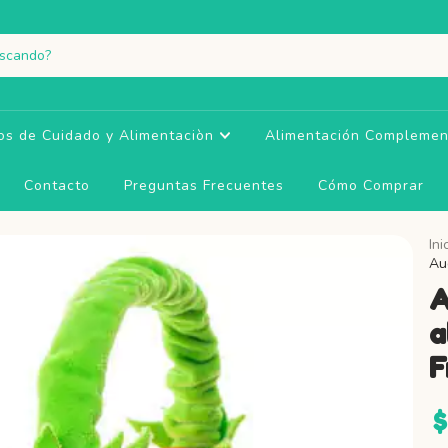
os de Cuidado y Alimentaciòn
Alimentación Complemen
Contacto
Preguntas Frecuentes
Cómo Comprar
Ini
Au
A
a
F