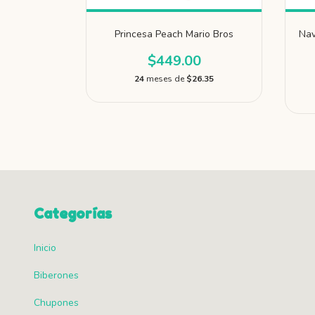
k Panther
Princesa Peach Mario Bros
Nav
ver
$449.00
.00
24
meses de
$26.35
0.05
Categorías
Inicio
Biberones
Chupones