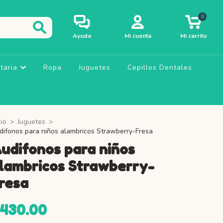
0
Ayuda
Mi cuenta
Mi carrito
taria
Ropa
Juguetes
Cepillos Dentales
cio
>
Juguetes
>
difonos para niños alambricos Strawberry-Fresa
udifonos para niños
lambricos Strawberry-
resa
$430.00